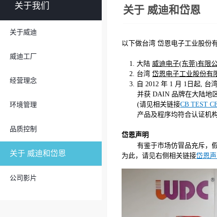
关于我们
关于 威迪和岱恩
关于威迪
以下做台湾 岱恩电子工业股份有
威迪工厂
1. 大陆
威迪电子(东莞)有限
2. 台湾
岱恩电子工业股份有
经营理念
3. 自 2012 年 1 月 1日起
并获 DAIN 品牌在大陆地
(请见相关链接
CB TEST C
环境管理
产品及程序均符合认证机构标准
品质控制
岱恩声明
有鉴于市场仿冒品充斥，假
关于 威迪和岱恩
为此，请见右侧相关链接
岱恩声
公司影片