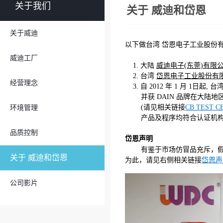
关于我们
关于 威迪和岱恩
关于威迪
以下做台湾 岱恩电子工业股份有
威迪工厂
1. 大陆
威迪电子(东莞)有限
2. 台湾
岱恩电子工业股份有
经营理念
3. 自 2012 年 1 月 1日起
并获 DAIN 品牌在大陆地
(请见相关链接
CB TEST C
环境管理
产品及程序均符合认证机构标准
品质控制
岱恩声明
有鉴于市场仿冒品充斥，假
关于 威迪和岱恩
为此，请见右侧相关链接
岱恩声
公司影片