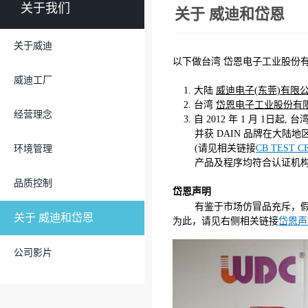
关于我们
关于 威迪和岱恩
关于威迪
以下做台湾 岱恩电子工业股份有
威迪工厂
1. 大陆
威迪电子(东莞)有限
2. 台湾
岱恩电子工业股份有
经营理念
3. 自 2012 年 1 月 1日起
并获 DAIN 品牌在大陆地
(请见相关链接
CB TEST C
环境管理
产品及程序均符合认证机构标准
品质控制
岱恩声明
有鉴于市场仿冒品充斥，假
关于 威迪和岱恩
为此，请见右侧相关链接
岱恩声
公司影片