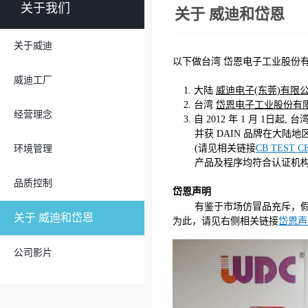
关于我们
关于 威迪和岱恩
关于威迪
以下做台湾 岱恩电子工业股份有
威迪工厂
1. 大陆
威迪电子(东莞)有限
2. 台湾
岱恩电子工业股份有
经营理念
3. 自 2012 年 1 月 1日起
并获 DAIN 品牌在大陆地
(请见相关链接
CB TEST C
环境管理
产品及程序均符合认证机构标准
品质控制
岱恩声明
有鉴于市场仿冒品充斥，假
关于 威迪和岱恩
为此，请见右侧相关链接
岱恩声
公司影片