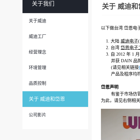
关于我们
关于 威迪和
关于威迪
以下做台湾 岱恩电子
威迪工厂
1. 大陆
威迪电子
2. 台湾
岱恩电子
经营理念
3. 自 2012 年 
并获 DAIN 品
(请见相关链接
环境管理
产品及程序均符合认
品质控制
岱恩声明
有鉴于市场仿冒
关于 威迪和岱恩
为此，请见右侧相
公司影片