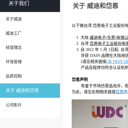
关于我们
关于 威迪和岱恩
关于威迪
以下做台湾 岱恩电子工业股份有
威迪工厂
1. 大陆
威迪电子(东莞)有限
2. 台湾
岱恩电子工业股份有
经营理念
3. 自 2012 年 1 月 1日起
并获 DAIN 品牌在大陆地
(请见相关链接
CB TEST C
环境管理
产品及程序均符合认证机构标准
品质控制
岱恩声明
有鉴于市场仿冒品充斥，假
关于 威迪和岱恩
为此，请见右侧相关链接
岱恩声
公司影片