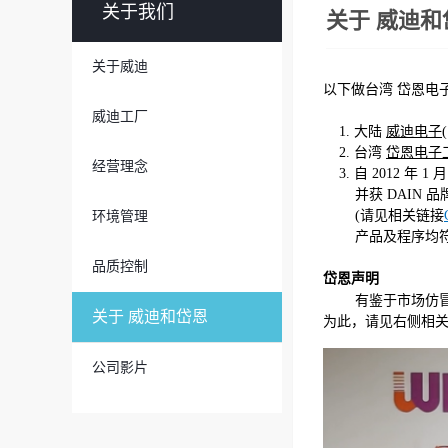
关于我们
关于 威迪和
关于威迪
以下做台湾 岱恩电子
威迪工厂
1. 大陆
威迪电子
2. 台湾
岱恩电子
经营理念
3. 自 2012 年 
并获 DAIN 品
(请见相关链接
环境管理
产品及程序均符合认
品质控制
岱恩声明
有鉴于市场仿冒
关于 威迪和岱恩
为此，请见右侧相
公司影片