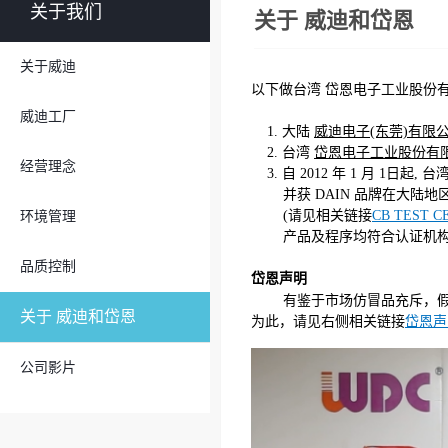
关于我们
关于 威迪和岱恩
关于威迪
以下做台湾 岱恩电子工业股份有
威迪工厂
1. 大陆
威迪电子(东莞)有限
2. 台湾
岱恩电子工业股份有
经营理念
3. 自 2012 年 1 月 1日起
并获 DAIN 品牌在大陆地
(请见相关链接
CB TEST C
环境管理
产品及程序均符合认证机构标准
品质控制
岱恩声明
有鉴于市场仿冒品充斥，假
关于 威迪和岱恩
为此，请见右侧相关链接
岱恩声
公司影片