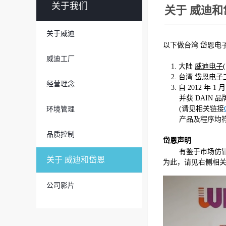
关于我们
关于 威迪和
关于威迪
以下做台湾 岱恩电子
威迪工厂
1. 大陆
威迪电子
2. 台湾
岱恩电子
经营理念
3. 自 2012 年 
并获 DAIN 品
(请见相关链接
环境管理
产品及程序均符合认
品质控制
岱恩声明
有鉴于市场仿冒
关于 威迪和岱恩
为此，请见右侧相
公司影片