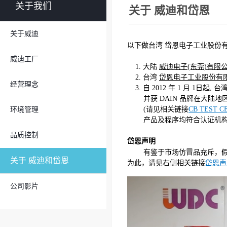
关于我们
关于 威迪和岱恩
关于威迪
以下做台湾 岱恩电子工业股份有
威迪工厂
1. 大陆
威迪电子(东莞)有限
2. 台湾
岱恩电子工业股份有
经营理念
3. 自 2012 年 1 月 1日起
并获 DAIN 品牌在大陆地
(请见相关链接
CB TEST C
环境管理
产品及程序均符合认证机构标准
品质控制
岱恩声明
有鉴于市场仿冒品充斥，假
关于 威迪和岱恩
为此，请见右侧相关链接
岱恩声
公司影片