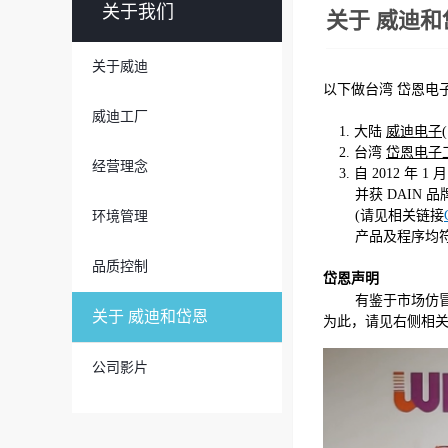
关于我们
关于 威迪和
关于威迪
以下做台湾 岱恩电子
威迪工厂
1. 大陆
威迪电子
2. 台湾
岱恩电子
经营理念
3. 自 2012 年 
并获 DAIN 品
(请见相关链接
环境管理
产品及程序均符合认
品质控制
岱恩声明
有鉴于市场仿冒
关于 威迪和岱恩
为此，请见右侧相
公司影片